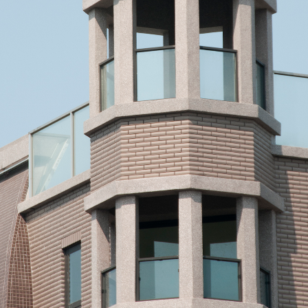
1
2
3
4
5
6